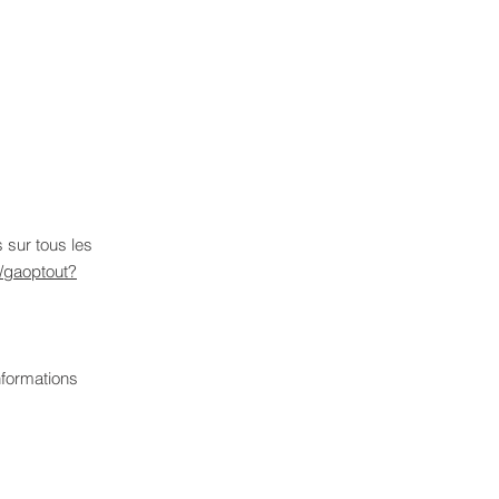
 sur tous les
e/gaoptout?
nformations