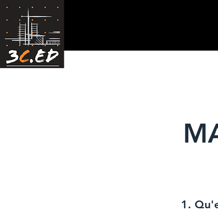
MA
1. Qu'