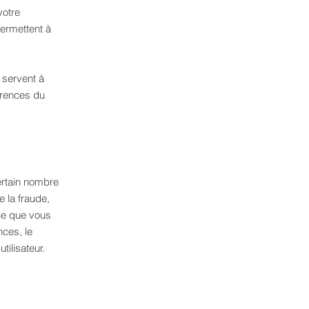
votre
permettent à
 servent à
érences du
ertain nombre
e la fraude,
vice que vous
nces, le
tilisateur.