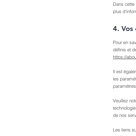
Dans cette 
plus d'info
4. Vos 
Pour en sav
définis et 
https://abo
Il est égal
les paramè
paramètres
Veuillez no
technologie
de nos serv
Les liens su