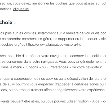
section, vous devez mentionner les cookies que vous utilisez sur vot
rmations,
cliquez ici
.
choix :
oir plus sur les cookies, notamment sur la manière de voir quels coo
de comprendre comment les gérer, les supprimer ou les bloquer, visit
utcookies.org/
ou
https://www.allaboutcookies.org/fr/
.
ement possible d'empêcher votre navigateur d'accepter les cookies e
tres concernés dans votre navigateur. Vous pouvez généralement tr
 dans le menu
«
Options
»
ou
«
Préférences
»
de votre navigateur.
ter que la suppression de nos cookies ou la désactivation de futurs 
s de suivi pourront vous empêcher d'accéder à certaines zones ou fo
ices, ou pourront autrement affecter négativement votre expérience d'
ivants peuvent être utiles, ou vous pouvez utiliser l'option
«
Aide
»
de